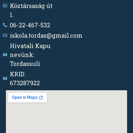
Köztársaság út
1.
06-22-467-532
iskola.tordas@gmail.com
Hivatali Kapu
nevünk:
Tordassuli
KRID:
673287922