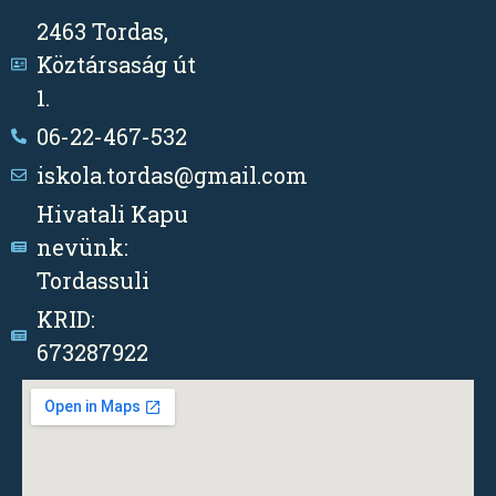
2463 Tordas,
Köztársaság út
1.
06-22-467-532
iskola.tordas@gmail.com
Hivatali Kapu
nevünk:
Tordassuli
KRID:
673287922