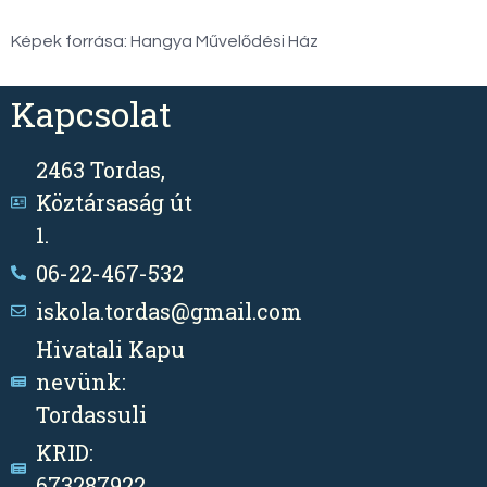
Képek forrása: Hangya Művelődési Ház
Kapcsolat
2463 Tordas,
Köztársaság út
1.
06-22-467-532
iskola.tordas@gmail.com
Hivatali Kapu
nevünk:
Tordassuli
KRID:
673287922