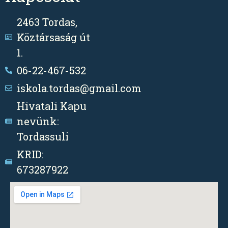
2463 Tordas,
Köztársaság út
1.
06-22-467-532
iskola.tordas@gmail.com
Hivatali Kapu
nevünk:
Tordassuli
KRID:
673287922