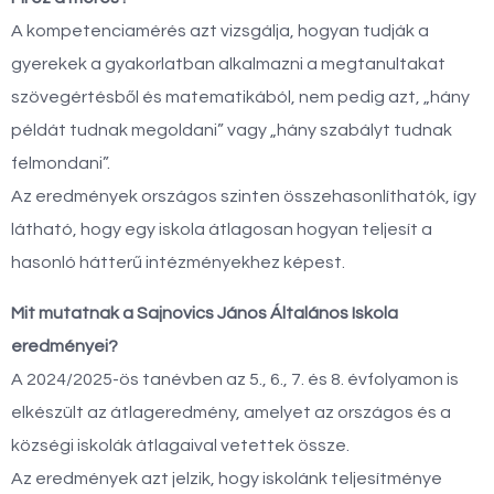
A kompetenciamérés azt vizsgálja, hogyan tudják a
gyerekek a gyakorlatban alkalmazni a megtanultakat
szövegértésből és matematikából, nem pedig azt, „hány
példát tudnak megoldani” vagy „hány szabályt tudnak
felmondani”.
Az eredmények országos szinten összehasonlíthatók, így
látható, hogy egy iskola átlagosan hogyan teljesít a
hasonló hátterű intézményekhez képest.
Mit mutatnak a Sajnovics János Általános Iskola
eredményei?
A 2024/2025-ös tanévben az 5., 6., 7. és 8. évfolyamon is
elkészült az átlageredmény, amelyet az országos és a
községi iskolák átlagaival vetettek össze.
Az eredmények azt jelzik, hogy iskolánk teljesítménye