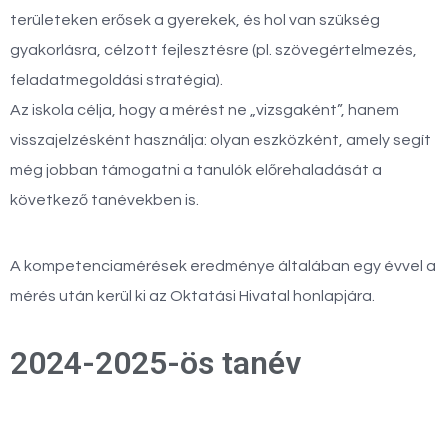
területeken erősek a gyerekek, és hol van szükség
gyakorlásra, célzott fejlesztésre (pl. szövegértelmezés,
feladatmegoldási stratégia).
Az iskola célja, hogy a mérést ne „vizsgaként”, hanem
visszajelzésként használja: olyan eszközként, amely segít
még jobban támogatni a tanulók előrehaladását a
következő tanévekben is.
A kompetenciamérések eredménye általában egy évvel a
mérés után kerül ki az Oktatási Hivatal honlapjára.
2024-2025-ös tanév