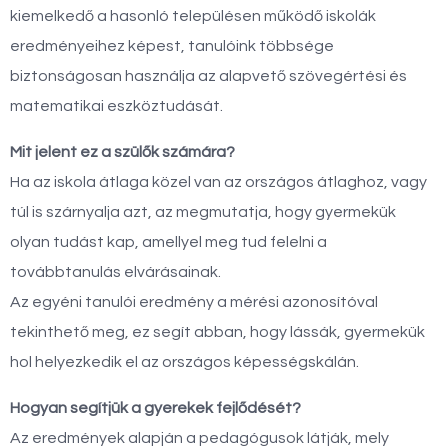
kiemelkedő a hasonló településen működő iskolák
eredményeihez képest, tanulóink többsége
biztonságosan használja az alapvető szövegértési és
matematikai eszköztudását.
Mit jelent ez a szülők számára?
Ha az iskola átlaga közel van az országos átlaghoz, vagy
túl is szárnyalja azt, az megmutatja, hogy gyermekük
olyan tudást kap, amellyel meg tud felelni a
továbbtanulás elvárásainak.
Az egyéni tanulói eredmény a mérési azonosítóval
tekinthető meg, ez segít abban, hogy lássák, gyermekük
hol helyezkedik el az országos képességskálán.
Hogyan segítjük a gyerekek fejlődését?
Az eredmények alapján a pedagógusok látják, mely