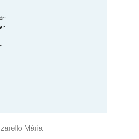
ért
den
on
zarello Mária