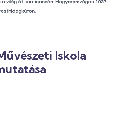
 a világ öt kontinensén.
Magyarországon
1937.
Pesthidegkúton.
Művészeti Iskola
emutatása