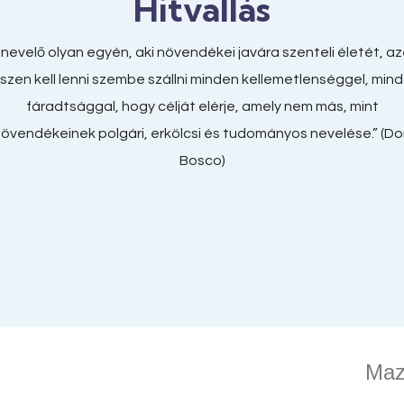
Hitvallás
 nevelő olyan egyén, aki növendékei javára szenteli életét, az
szen kell lenni szembe szállni minden kellemetlenséggel, min
fáradtsággal, hogy célját elérje, amely nem más, mint
övendékeinek polgári, erkölcsi és tudományos nevelése.” (D
Bosco)
Maz