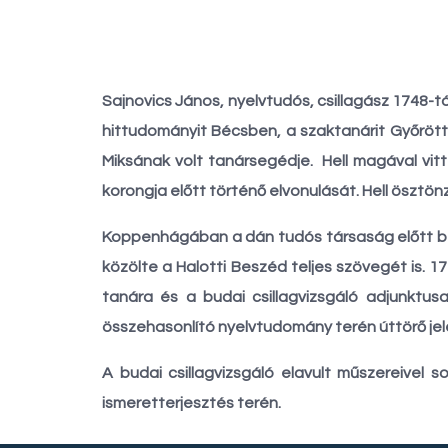
Sajnovics János, nyelvtudós, csillagász 1748-tó
hittudományit Bécsben, a szaktanárit Győrött 
Miksának volt tanársegédje. Hell magával vit
korongja előtt történő elvonulását. Hell öszt
Koppenhágában a dán tudós társaság előtt b
közölte a Halotti Beszéd teljes szövegét is. 
tanára és a budai csillagvizsgáló adjunktusa
összehasonlító nyelvtudomány terén úttörő jele
A budai csillagvizsgáló elavult műszereivel 
ismeretterjesztés terén.