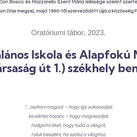
n Bosco és Mazzarello Szent Mária lelkisége szerint szerte
on (Vas megye), majd 1990-től szerveződött újjá a közösség 
Oratóriumi tábor, 2023.
alános Iskola és Alapfokú 
rsaság út 1.) székhely b
“…osztani magad: – hogy így sokasodjál,
kicsikhez hajolni, – hogy magasodjál,
hallgatni őket, hogy tudd a világot,
róluk beszélni, ha szólsz a világhoz.