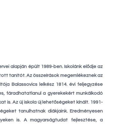
ei alapján épült 1989-ben. Iskolánk elődje az
tartott tanítót. Az összeírások megemlékeznek az
tója Balassovics lelkész 1814. évi feljegyzése
tes, fáradhatatlanul a gyerekekért munkálkodó
 is. Az új iskola új lehetőségeket kínált. 1991-
égeket tanulhatnak diákjaink. Eredményesen
nyeken is. A magyarságtudat fejlesztése, a