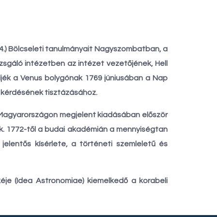
j. 4.) Bölcseleti tanulmányait Nagyszombatban, a
zsgáló intézetben az intézet vezetőjének, Hell
eljék a Venus bolygónak 1769 júniusában a Nap
y kérdésének tisztázásához.
Magyarországon megjelent kiadásában először
ták. 1772-től a budai akadémián a mennyiségtan
jelentős kísérlete, a történeti szemleletű és
kéje (Idea Astronomiae) kiemelkedő a korabeli