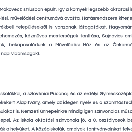
 Makovecz stílusban épült, így a környék legszebb oktatási i
ési, művelődési centrumává avatta. Hatásrendszere kiterjed 
yékbeli településekről is vonzanak látogatókat. Hagyomán
ehemezés, kézműves mesterségek tanítása, Sajnovics emlé
ünk, bekapcsolódunk a Művelődési Ház és az Önkormá
 napi vidámságok).
skolákkal, a szlovéniai Puconci, és az erdélyi Gyimesközéplo
kekért Alapítvány, amely az idegen nyelv és a számításte
ulókat is. Nemzeti ünnepeinkre mindig igen színvonalas műso
epel. Az iskola oktatási színvonala jó, a 8. osztályosok
k a helyüket. A középiskolák, amelyek tanítványainkat felv