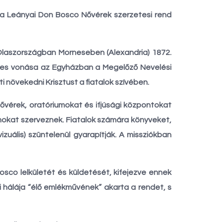
ria Leányai Don Bosco Nővérek szerzetesi rend
 Olaszországban Morneseben (Alexandria) 1872.
zetes vonása az Egyházban a Megelőző Nevelési
 növekedni Krisztust a fiatalok szívében.
ővérek, oratóriumokat és ifjúsági központokat
amokat szerveznek. Fiatalok számára könyveket,
izuális) szüntelenül gyarapítják. A missziókban
sco lelkületét és küldetését, kifejezve ennek
 hálája “élő emlékművének” akarta a rendet, s