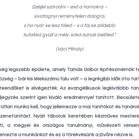
Széjjel szóródni – eső a homokra –
sivatagnyi reménytelen dologra,
s ha nyár se lesz tőled – s a táj se zöldebb:
kutakká gyűjt a mély: soká isznak belőled.”
(Váci Mihály)
zség legszebb épülete, amely Tamás Gábor építészmérnök terv
 község – bár kis lélekszámú falu volt – a legrégibb idők óta 
 teendőket is elvégezték. Az evangélikusok legkiválóbb taní
eljegyzés szerint igen kiváló eredménnyel tanított. Becsüle
atlan munka kell, hogy jellemezze a mai tanítókat és tanárokat
enetanítást. Nyári táborok keretében kézműves mesters
leti, a megyei és országos tanulmányi, művészeti verse
ezte a munkánkat és ez a törekvésünk a jövőre nézve is.