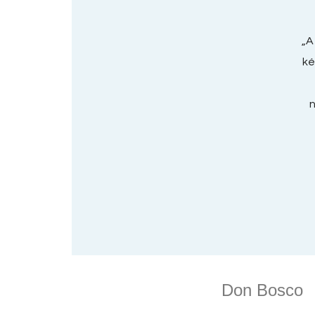
„A
ké
n
Don Bosco