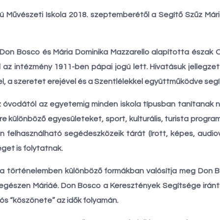
kú Művészeti Iskola 2018. szeptemberétől a Segítő Szűz Má
 Don Bosco és Mária Dominika Mazzarello alapította észak
 az intézmény 1911-ben pápai jogú lett. Hivatásuk jelleg
, a szeretet erejével és a Szentlélekkel együttműködve segíti
 óvodától az egyetemig minden iskola típusban tanítanak n
re különböző egyesületeket, sport, kulturális, turista progr
n felhasználható segédeszközeik tárát (írott, képes, audiov
get is folytatnak.
 a történelemben különböző formákban valósítja meg Don Bo
egészen Máriáé. Don Bosco a Keresztények Segítsége iránti
tós “köszönete” az idők folyamán.