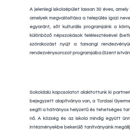
A jelenlegi iskolaépület lassan 30 éves, amely
amelyek megvalósítása a település igazi nevel
egyaránt, sőt kulturális programjaink a körn
különböző népszokások felélesztésével (betl
szórakozást nyújt a farsangi rendezvény
rendezvénysorozat programjaiba (Szent István
Sokoldalú kapcsolatot alakítottunk ki partneri
bejegyzett alapítványa van, a Tordasi Gyerme
segíti a hátrányos helyzetű és tehetséges tan
nő. A község és az iskola mindig együtt ünn
intézményekbe bekerülő tanítványaink megálljá