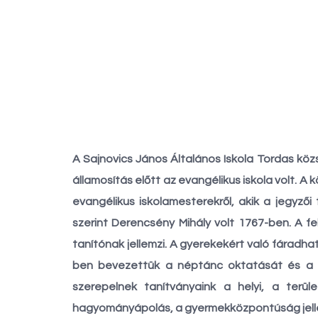
A Sajnovics János Általános Iskola Tordas kö
államosítás előtt az evangélikus iskola volt. A
evangélikus iskolamesterekről, akik a jegyzői
szerint Derencsény Mihály volt 1767-ben. A f
tanítónak jellemzi. A gyerekekért való fáradhat
ben bevezettük a néptánc oktatását és a z
szerepelnek tanítványaink a helyi, a terü
hagyományápolás, a gyermekközpontúság jellem