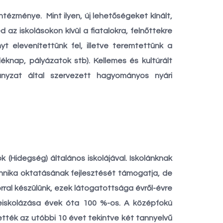
ntézménye. Mint ilyen, új lehetőségeket kínált,
az iskolásokon kívül a fiatalokra, felnőttekre
yt elevenítettünk fel, illetve teremtettünk a
knap, pályázatok stb). Kellemes és kultúrált
nyzat által szervezett hagyományos nyári
k (Hidegség) általános iskolájával. Iskolánknak
chnika oktatásának fejlesztését támogatja, de
rral készülünk, ezek látogatottsága évről-évre
 beiskolázása évek óta 100 %-os. A középfokú
ették az utóbbi 10 évet tekintve két tannyelvű