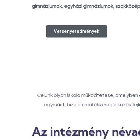
gimnáziumok, egyházi gimnáziumok, szakközép
Versenyeredmények
Célunk olyan iskola működtetése, amelyben a
egymást, bizalommal élik meg a közös fejl
Az intézmény néva