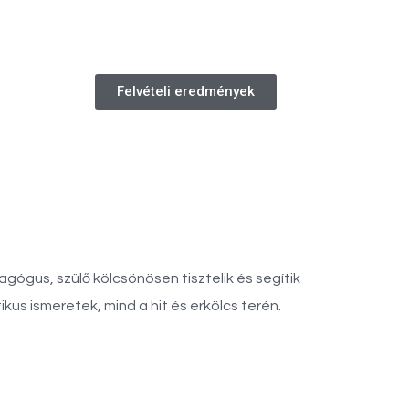
Felvételi eredmények
ógus, szülő kölcsönösen tisztelik és segítik
us ismeretek, mind a hit és erkölcs terén.