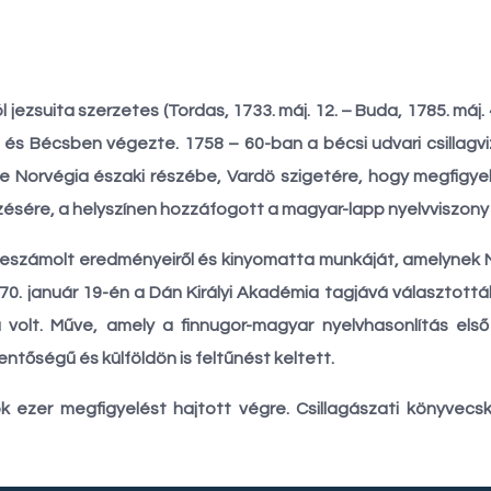
l jezsuita szerzetes (Tordas, 1733. máj. 12. – Buda, 1785. má
és Bécsben végezte. 1758 – 60-ban a bécsi udvari csillagvi
te Norvégia északi részébe, Vardö szigetére, hogy megfigy
önzésére, a helyszínen hozzáfogott a magyar-lapp nyelvviszon
eszámolt eredményeiről és kinyomatta munkáját, amelynek 
1770. január 19-én a Dán Királyi Akadémia tagjává választot
 volt. Műve, amely a finnugor-magyar nyelvhasonlítás első 
ntőségű és külföldön is feltűnést keltett.
sok ezer megfigyelést hajtott végre. Csillagászati könyvecs