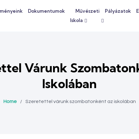
dményeink
Dokumentumok
Művészeti
Pályázatok
E
Iskola
ettel Várunk Szombaton
Iskolában
Home
/
Szeretettel várunk szombatonként az iskolában