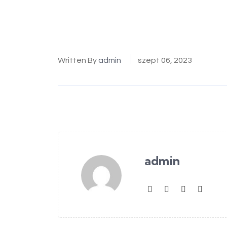
Written By
admin
szept 06, 2023
admin