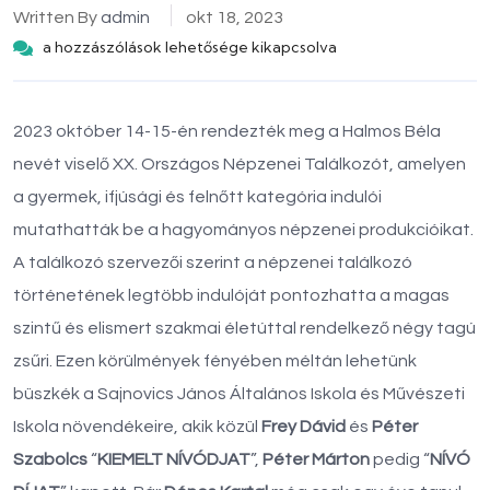
Written By
admin
okt 18, 2023
a hozzászólások lehetősége kikapcsolva
2023 október 14-15-én rendezték meg a Halmos Béla
nevét viselő XX. Országos Népzenei Találkozót, amelyen
a gyermek, ifjúsági és felnőtt kategória indulói
mutathatták be a hagyományos népzenei produkcióikat.
A találkozó szervezői szerint a népzenei találkozó
történetének legtöbb indulóját pontozhatta a magas
szintű és elismert szakmai életúttal rendelkező négy tagú
zsűri. Ezen körülmények fényében méltán lehetünk
büszkék a Sajnovics János Általános Iskola és Művészeti
Iskola növendékeire, akik közül
Frey Dávid
és
Péter
Szabolcs
“
KIEMELT NÍVÓDJAT
”,
Péter Márton
pedig “
NÍVÓ