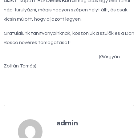
DÍJAT
” kapott. Bár
Dénes Kartal
még csak egy éve tanul
népi furulyázni, mégis nagyon szépen helyt állt, és csak
kicsin múlott, hogy díjazott legyen.
Gratulálunk tanítványainknak, köszönjük a szülők és a Don
Bosco nővérek támogatását!
(Gárgyán
Zoltán Tamás)
admin