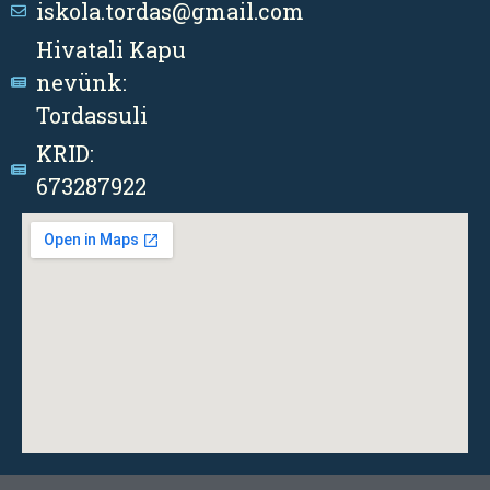
iskola.tordas@gmail.com
Hivatali Kapu
nevünk:
Tordassuli
KRID:
673287922