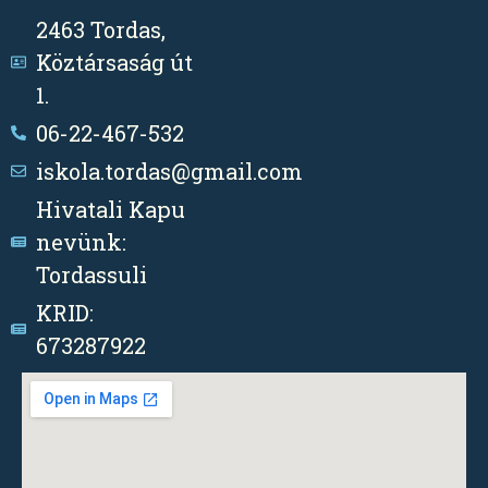
2463 Tordas,
Köztársaság út
1.
06-22-467-532
iskola.tordas@gmail.com
Hivatali Kapu
nevünk:
Tordassuli
KRID:
673287922