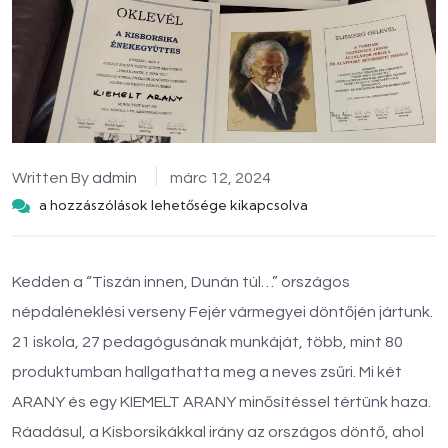
Written By
admin
márc 12, 2024
a hozzászólások lehetősége kikapcsolva
Kedden a “Tiszán innen, Dunán túl…” országos
népdaléneklési verseny Fejér vármegyei döntőjén jártunk.
21 iskola, 27 pedagógusának munkáját, több, mint 80
produktumban hallgathatta meg a neves zsűri. Mi két
ARANY és egy KIEMELT ARANY minősítéssel tértünk haza.
Ráadásul, a Kisborsikákkal irány az országos döntő, ahol