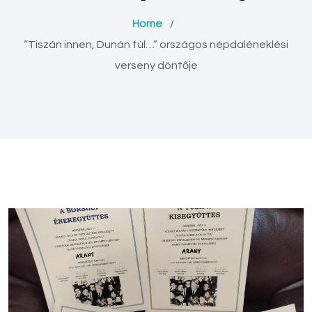
Home
/
“Tiszán innen, Dunán túl…” országos népdaléneklési
verseny döntője