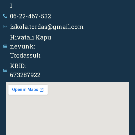
1.
06-22-467-532
iskola.tordas@gmail.com
Hivatali Kapu
nevünk:
Tordassuli
KRID:
673287922