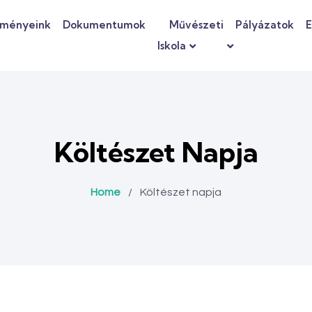
dményeink
Dokumentumok
Művészeti
Pályázatok
E
Iskola
Költészet Napja
Home
/
Költészet napja