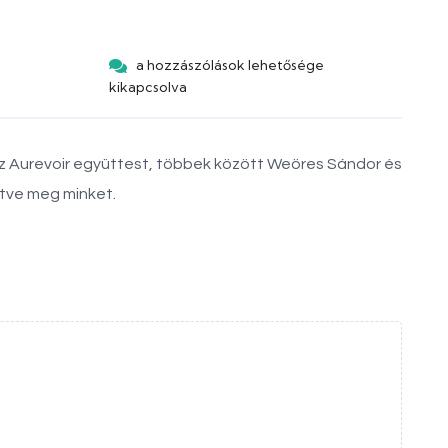
a hozzászólások lehetősége
kikapcsolva
az Aurevoir együttest, többek között Weöres Sándor és
etve meg minket.