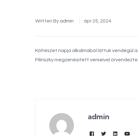
Written By
admin
ápr 25, 2024
Költészet napja alkalmából láttuk vendégül 
Pilinszky megzenésített verseivel örvendezt
admin