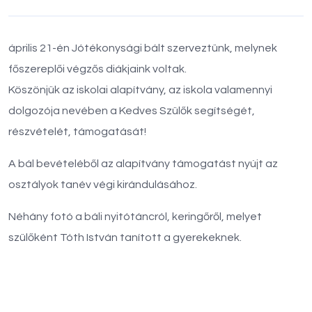
április 21-én Jótékonysági bált szerveztünk, melynek
főszereplői végzős diákjaink voltak.
Köszönjük az iskolai alapítvány, az iskola valamennyi
dolgozója nevében a Kedves Szülők segítségét,
részvételét, támogatását!
A bál bevételéből az alapítvány támogatást nyújt az
osztályok tanév végi kirándulásához.
Néhány fotó a báli nyitótáncról, keringőről, melyet
szülőként Tóth István tanított a gyerekeknek.