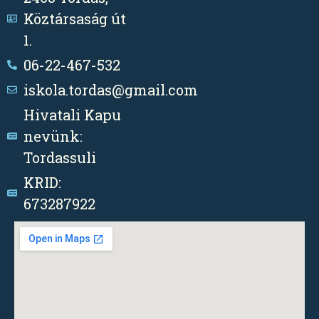
Köztársaság út
1.
06-22-467-532
iskola.tordas@gmail.com
Hivatali Kapu
nevünk:
Tordassuli
KRID:
673287922