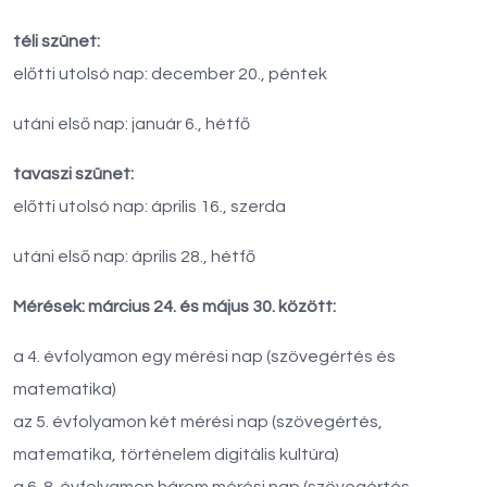
téli szünet:
előtti utolsó nap: december 20., péntek
utáni első nap: január 6., hétfő
tavaszi szünet:
előtti utolsó nap: április 16., szerda
utáni első nap: április 28., hétfő
Mérések: március 24. és május 30. között:
a 4. évfolyamon egy mérési nap (szövegértés és
matematika)
az 5. évfolyamon két mérési nap (szövegértés,
matematika, történelem digitális kultúra)