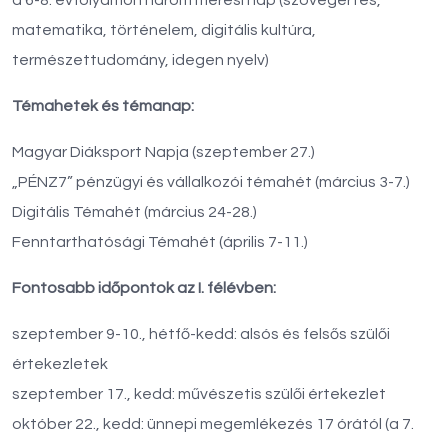
a 6-8. évfolyamon három mérési nap (szövegértés,
matematika, történelem, digitális kultúra,
természettudomány, idegen nyelv)
Témahetek és témanap:
Magyar Diáksport Napja (szeptember 27.)
„PÉNZ7” pénzügyi és vállalkozói témahét (március 3-7.)
Digitális Témahét (március 24-28.)
Fenntarthatósági Témahét (április 7-11.)
Fontosabb időpontok az I. félévben:
szeptember 9-10., hétfő-kedd: alsós és felsős szülői
értekezletek
szeptember 17., kedd: művészetis szülői értekezlet
október 22., kedd: ünnepi megemlékezés 17 órától (a 7.