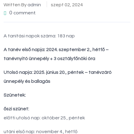
Written By
admin
szept 02, 2024
0 comment
A tanítási napok száma: 183 nap
A tanév első napja: 2024. szeptember 2., hétfő –
tanévnyitó ünnepély + 3 osztályfőnöki óra
Utolsó napja: 2025. június 20., péntek – tanévzáró
ünnepély és ballagás
Szünetek:
őszi szünet:
előtti utolsó nap: október 25., péntek
utáni első nap: november 4., hétfő