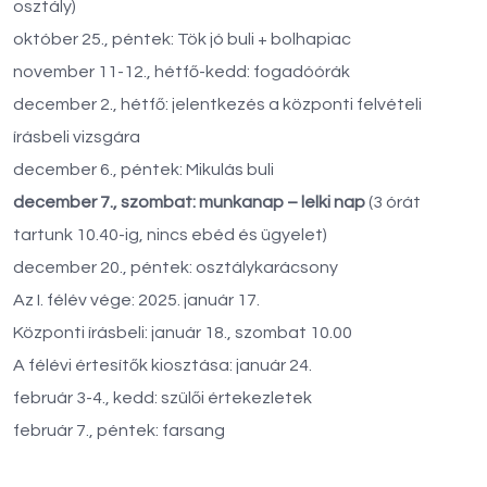
osztály)
október 25., péntek: Tök jó buli + bolhapiac
november 11-12., hétfő-kedd: fogadóórák
december 2., hétfő: jelentkezés a központi felvételi
írásbeli vizsgára
december 6., péntek: Mikulás buli
december 7., szombat: munkanap – lelki nap
(3 órát
tartunk 10.40-ig, nincs ebéd és ügyelet)
december 20., péntek: osztálykarácsony
Az I. félév vége: 2025. január 17.
Központi írásbeli: január 18., szombat 10.00
A félévi értesítők kiosztása: január 24.
február 3-4., kedd: szülői értekezletek
február 7., péntek: farsang