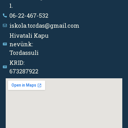
1.
06-22-467-532
iskola.tordas@gmail.com
Hivatali Kapu
nevünk:
Tordassuli
KRID:
673287922