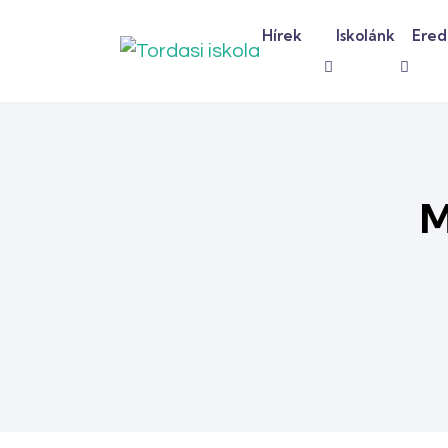
Hírek
Iskolánk
Ere
M