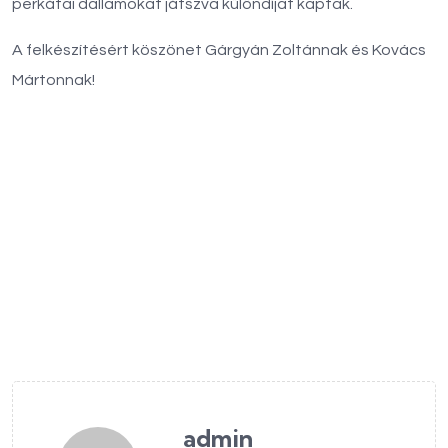
perkátai dallamokat játszva
különdíjat kaptak.
A felkészítésért köszönet Gárgyán Zoltánnak és Kovács
Mártonnak!
admin