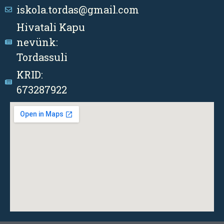
iskola.tordas@gmail.com
Hivatali Kapu
nevünk:
Tordassuli
KRID:
673287922