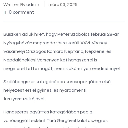
Written By
admin
márc 03, 2025
0 comment
Büszkén adjuk hírét, hogy Péter Szabolcs február 28-án,
Nyíregyházán megrendezésre került XXVI. Vécsey-
Vásárhelyi Országos Kamara Néptánc, Népzenei és
Népdaléneklési Versenyen két hangszerrel is
megmérettette magát, nem is akármilyen eredménnyel:
Szólóhangszer kategóriában korcsoportjában első
helyezést ért el gyimesi és nyárádmenti
furulyamuzsikájával.
Hangszeres együttes kategóriában pedig
vonósegyüttesként Turú Gergővel kalotaszegi és