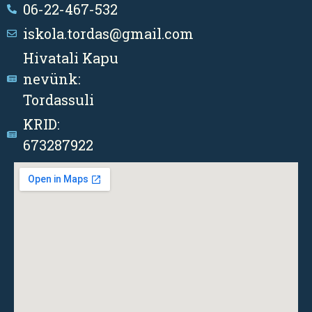
06-22-467-532
iskola.tordas@gmail.com
Hivatali Kapu
nevünk:
Tordassuli
KRID:
673287922