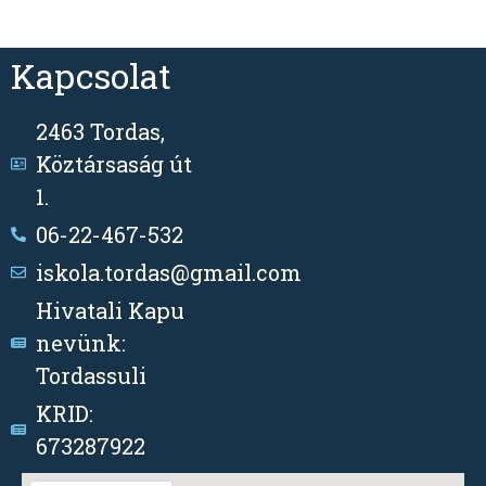
Kapcsolat
2463 Tordas,
Köztársaság út
1.
06-22-467-532
iskola.tordas@gmail.com
Hivatali Kapu
nevünk:
Tordassuli
KRID:
673287922