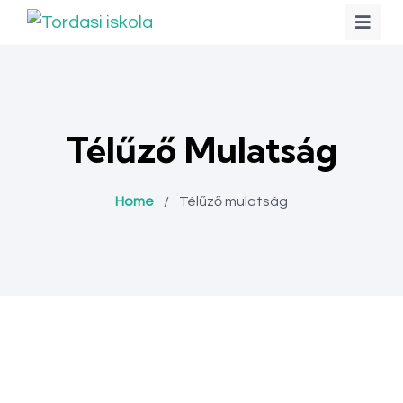
Télűző Mulatság
Home
/
Télűző mulatság