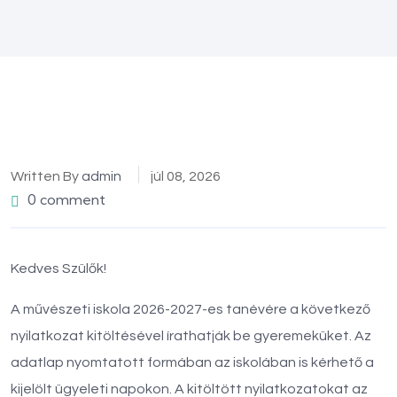
Written By
admin
júl 08, 2026
0 comment
Kedves Szülők!
A művészeti iskola 2026-2027-es tanévére a következő
nyilatkozat kitöltésével írathatják be gyeremeküket. Az
adatlap nyomtatott formában az iskolában is kérhető a
kijelölt ügyeleti napokon. A kitöltött nyilatkozatokat az